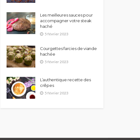
Les meilleures sauces pour
accompagner votre steak
haché
5 février 2023
Courgettes farcies de viande
hachée
5 février 2023
L’authentique recette des
crêpes
5 février 2023