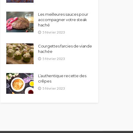
Les meilleures sauces pour
accompagner votre steak
haché
5 février 2023
Courgettes farcies de viande
hachée
5 février 2023
L’authentique recette des
crêpes
5 février 2023