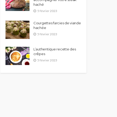
haché
5 février 2023
Courgettes farcies de viande
hachée
5 février 2023
L’authentique recette des
crêpes
5 février 2023