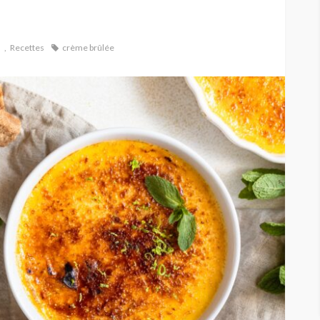
s
Recettes
crème brûlée