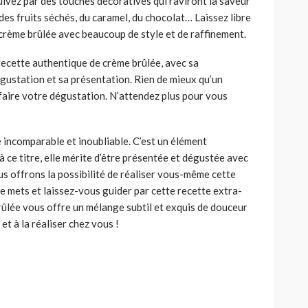
ivez par des touches décoratives qui raviront la saveur
des fruits séchés, du caramel, du chocolat… Laissez libre
crème brûlée avec beaucoup de style et de raffinement.
recette authentique de crème brûlée, avec sa
égustation et sa présentation. Rien de mieux qu’un
faire votre dégustation. N’attendez plus pour vous
 incomparable et inoubliable. C’est un élément
à ce titre, elle mérite d’être présentée et dégustée avec
ous offrons la possibilité de réaliser vous-même cette
 mets et laissez-vous guider par cette recette extra-
brûlée vous offre un mélange subtil et exquis de douceur
 et à la réaliser chez vous !