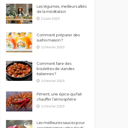
Les légumes, meilleurs alliés
de la méditation
21 juin 2023
Comment préparer des
sushis maison ?
11 février 2023
Comment faire des
boulettes de viandes
italiennes ?
11 février 2023
Piment, une épice qui fait
chauffer l’atmosphère
11 février 2023
Les meilleures sauces pour
accompagner votre steak