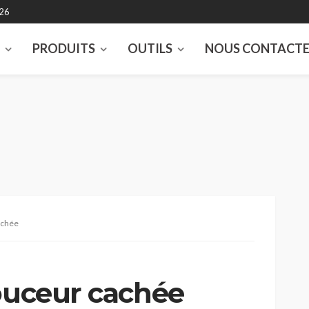
026
S
PRODUITS
OUTILS
NOUS CONTACT
achée
douceur cachée