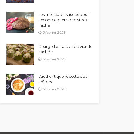
Les meilleures sauces pour
accompagner votre steak
haché
5 février 2023
Courgettes farcies de viande
hachée
5 février 2023
L’authentique recette des
crêpes
5 février 2023