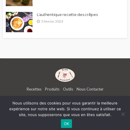
L’authentique recette des crêpes
5 février 2023
Recettes
Produits
Outils
Nous Contacter
Nous utilisons des cookies pour vous garantir la meilleure
expérience sur notre site web. Si vous continuez à utiliser ce
Les amis du Gourmand | ATK Interactive -
Mentions légales
-
Politiques de confidentialité
- Réalisé
site, nous supposerons que vous en êtes satisfait.
par l'
agence de communication Kinic
Boognat.com
-
Lesbachelieres.com
-
B2B Square
-
2night.fr
-
Digital Studio Web
-
Entraineur
OK
Personnel