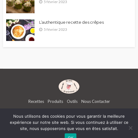
5 février 2023
L’authentique recette des crêpes
5 février 2023
Recettes
Produits
Outils
Nous Contacter
Nous utilisons des cookies pour vous garantir la meilleure
expérience sur notre site web. Si vous continuez à utiliser ce
Les amis du Gourmand | ATK Interactive -
Mentions légales
-
Politiques de confidentialité
- Réalisé
site, nous supposerons que vous en êtes satisfait.
par l'
agence de communication Kinic
Boognat.com
-
Lesbachelieres.com
-
B2B Square
-
2night.fr
-
Digital Studio Web
-
Entraineur
OK