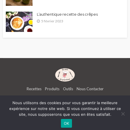
L’authentique recette des crêpes
5 février 2023
Recettes
Produits
Outils
Nous Contacter
Nous utilisons des cookies pour vous garantir la meilleure
expérience sur notre site web. Si vous continuez à utiliser ce
Les amis du Gourmand | ATK Interactive -
Mentions légales
-
Politiques de confidentialité
- Réalisé
site, nous supposerons que vous en êtes satisfait.
par l'
agence de communication Kinic
Boognat.com
-
Lesbachelieres.com
-
B2B Square
-
2night.fr
-
Digital Studio Web
-
Entraineur
OK
Personnel